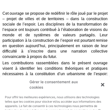
Cet ouvrage se propose de redéfinir le rôle joué par le projet
– projet de villes et de territoires – dans la construction
sociale de l’espoir. Les disciplines de la transformation de
l’espace ont toujours contribué à l’élaboration de visions du
monde et de systèmes de valeurs partagés. Leur
participation à la construction de l’espoir est pourtant remise
en question aujourd’hui, principalement en raison de leur
difficulté à s’inscrire dans une narration collective
convaincante à propos du futur.
Les contributions rassemblées dans le présent ouvrage
visent à identifier les conditions théoriques et pratiques
nécessaires à la constitution d’un urbanisme de l’espoir:
saisir les configurations socio-économiques du territoire en
Gérer le consentement aux
dehors des théories dominantes; appréhender le territoire
cookies
comme palimpseste, en considérant sa profondeur
historique et ses potentialités évolutives; privilégier
Pour offrir les meilleures expériences, nous utilisons des technologies
l’approche descriptive et qualitative pour aborder, sous
telles que les cookies pour stocker et/ou accéder aux informations des
appareils. Le fait de consentir à ces technologies nous permettra de
l’angle des enjeux climatiques et énergétiques, des