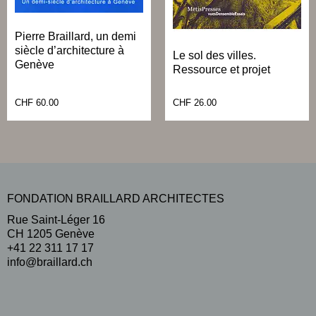
Pierre Braillard, un demi
siècle d’architecture à
Le sol des villes.
Genève
Ressource et projet
CHF
60.00
CHF
26.00
FONDATION BRAILLARD ARCHITECTES
Rue Saint-Léger 16
CH 1205 Genève
+41 22 311 17 17
info@braillard.ch