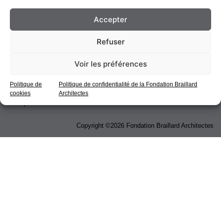
CH 1205 Genève
+41 22 311 17 17
Accepter
info@braillard.ch
Refuser
Voir les préférences
Politique de
Politique de confidentialité de la Fondation Braillard
cookies
Architectes
Politique de confidentialité
/
Termes et conditions de vente
Copyright ©2026 Fondation Braillard Architectes