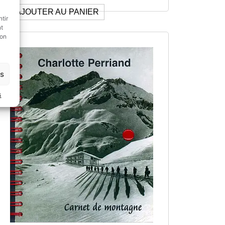
AJOUTER AU PANIER
tir
nt
son
es
s