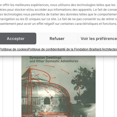
r offrir les meilleures expériences, nous utilisons des technologies telles que les
AJOUTER AU PANIER
kies pour stocker et/ou accéder aux informations des appareils. Le fait de consen
es technologies nous permettra de traiter des données telles que le comporteme
navigation ou les ID uniques sur ce site. Le fait de ne pas consentir ou de retirer 
sentement peut avoir un effet négatif sur certaines caractéristiques et fonctions.
Accepter
Refuser
Voir les préférenc
Politique de cookies
Politique de confidentialité de la Fondation Braillard Architecte