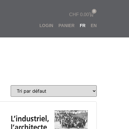
0
CHF
0.00
LOGIN
PANIER
FR
EN