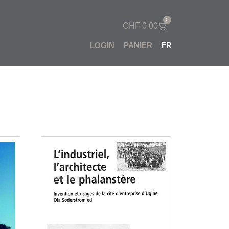
0
CHF
0.00
LOGIN
PANIER
FR