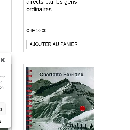
directs par les gens
ordinaires
CHF
10.00
AJOUTER AU PANIER
tir
nt
son
es
s