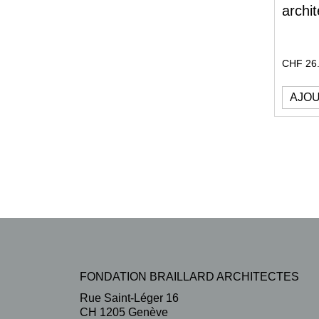
archit
CHF
26
AJOU
FONDATION BRAILLARD ARCHITECTES
Rue Saint-Léger 16
CH 1205 Genève