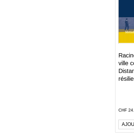
Racin
ville
Dista
résili
CHF
24
AJOU