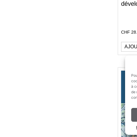
dével
CHF
28
AJOU
Pou
coo
à c
de 
con