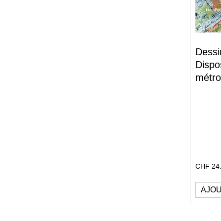
Dessin
Dispo
métro
CHF
24
AJOU