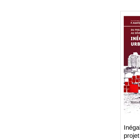
Inéga
proje