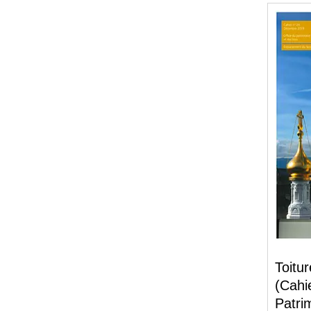
Toitu
(Cahi
Patri