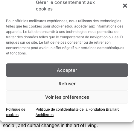
Gérer le consentement aux
vêtements et des meubles. Ce voyage évoque d’autres
cookies
habitations emblématiques du XXe siècle. Et ainsi retrace
l’influence exercée par les prototypes Dymaxion.
Pour offrir les meilleures expériences, nous utilisons des technologies
telles que les cookies pour stocker et/ou accéder aux informations des
———————————————
appareils. Le fait de consentir à ces technologies nous permettra de
traiter des données telles que le comportement de navigation ou les ID
Buckminster Fuller’s 1929-46 Dymaxion House initiated a
uniques sur ce site. Le fait de ne pas consentir ou de retirer son
series of dwellings prototypes that radically chalenged
consentement peut avoir un effet négatif sur certaines caractéristiques
housing norms, plunging the very nature of domestic space
et fonctions.
into crises. Through a series of interwoven vignettes,
Federico Neder unveils the conflicted spatiality of Fullers’s
Accepter
houses. Neder tracks the transforming Dymaxion Houses as
it moves through a universe where its materials and forms
Refuser
commingle with those of vehicles, clothing, and furniture.
The journey invokes other landmark twentieh-century
Voir les préférences
dwellings, tracing the ongoing influence of zhe Dymaxion
prototypes. In the process, we discover how Fuller’s visions
Politique de
Politique de confidentialité de la Fondation Braillard
of the dwelling environment trascend the boudaries of his
cookies
Architectes
house’s gleaming shell, foreshadoving radical technolgical,
social, and cultral changes in the art of living.